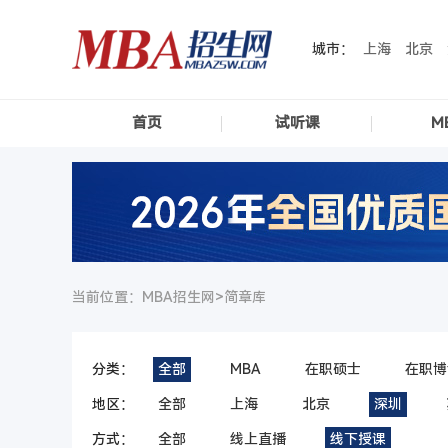
城市：
上海
北京
首页
试听课
M
当前位置：MBA招生网>
简章库
分类：
全部
MBA
在职硕士
在职博
地区：
全部
上海
北京
深圳
方式：
全部
线上直播
线下授课