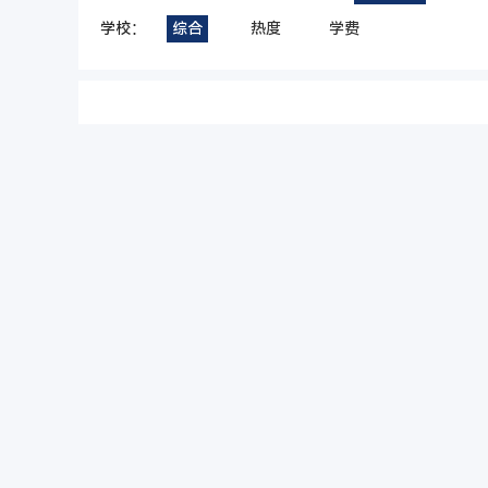
学校：
综合
热度
学费