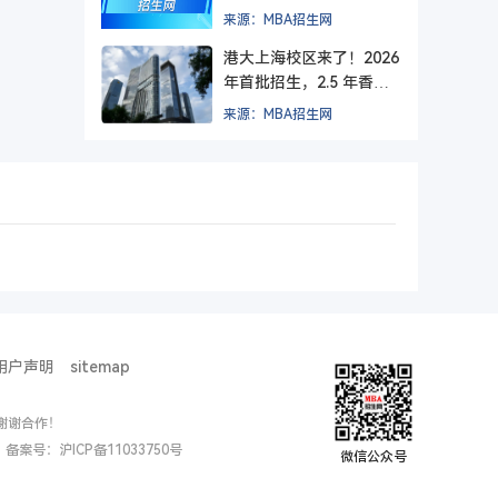
方院校？
来源：MBA招生网
港大上海校区来了！2026
年首批招生，2.5 年香港
+ 1.5 年上海，毕业后拿
来源：MBA招生网
纯正港大文凭。
用户声明
sitemap
谢谢合作！
ed. 备案号：
沪ICP备11033750号
微信公众号