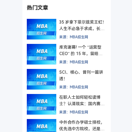
热门文章
35 岁拿下菲尔兹奖王虹！
人生不必急于求成，长期
主义终有回响
来源：MBA招生网
库克谢幕! 一个 “运营型
CEO” 的 15 年，留给管
理者的最后一课
来源：MBA招生网
SCI、核心、普刊一篇讲
透！
来源：MBA招生网
在职人士如何轻松读博
士？认清现实：国内赛道
难在入学，更难毕业
来源：MBA招生网
中外合作办学硕士择校，
优先选中方院校，还是外