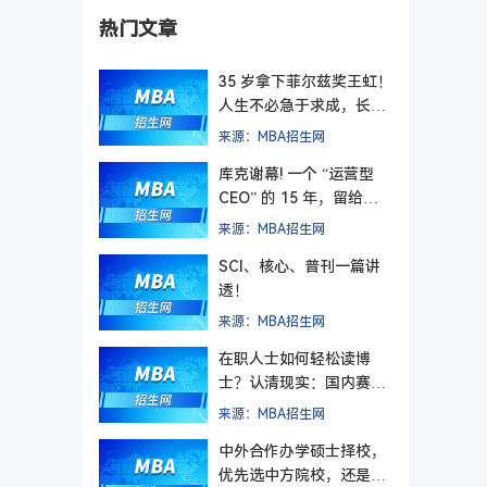
热门文章
35 岁拿下菲尔兹奖王虹！
人生不必急于求成，长期
主义终有回响
来源：MBA招生网
库克谢幕! 一个 “运营型
CEO” 的 15 年，留给管
理者的最后一课
来源：MBA招生网
SCI、核心、普刊一篇讲
透！
来源：MBA招生网
在职人士如何轻松读博
士？认清现实：国内赛道
难在入学，更难毕业
来源：MBA招生网
中外合作办学硕士择校，
优先选中方院校，还是外