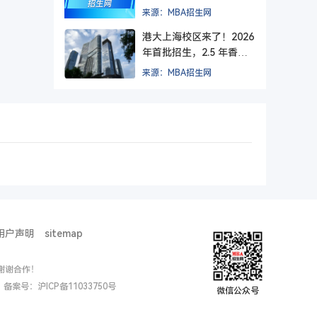
方院校？
来源：MBA招生网
港大上海校区来了！2026
年首批招生，2.5 年香港
+ 1.5 年上海，毕业后拿
来源：MBA招生网
纯正港大文凭。
用户声明
sitemap
谢谢合作！
ed. 备案号：
沪ICP备11033750号
微信公众号