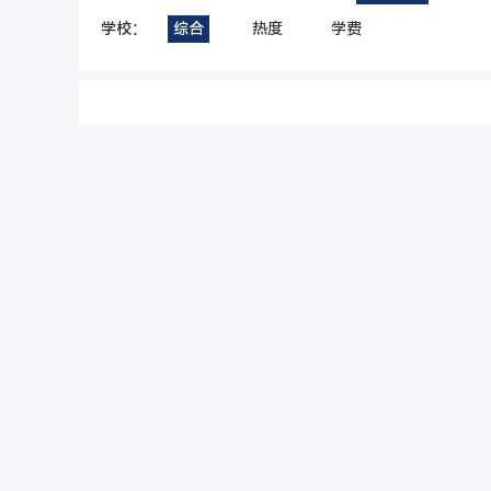
学校：
综合
热度
学费