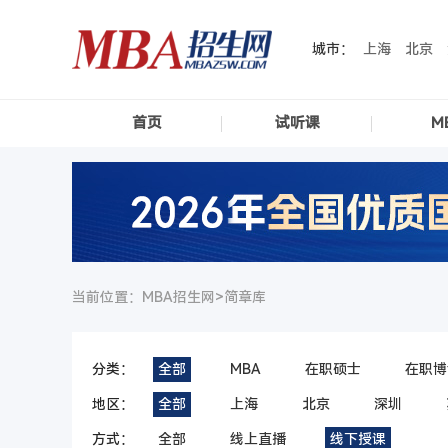
城市：
上海
北京
首页
试听课
M
当前位置：MBA招生网>
简章库
分类：
全部
MBA
在职硕士
在职博
地区：
全部
上海
北京
深圳
方式：
全部
线上直播
线下授课