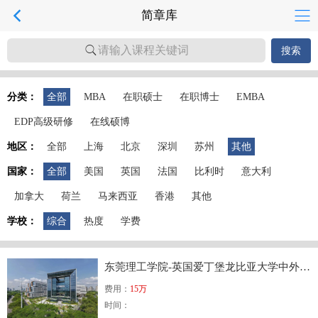
简章库
请输入课程关键词
搜索
分类：
全部
MBA
在职硕士
在职博士
EMBA
EDP高级研修
在线硕博
地区：
全部
上海
北京
深圳
苏州
其他
国家：
全部
美国
英国
法国
比利时
意大利
加拿大
荷兰
马来西亚
香港
其他
学校：
综合
热度
学费
东莞理工学院-英国爱丁堡龙比亚大学中外合作办学硕士项目
费用：
15万
时间：