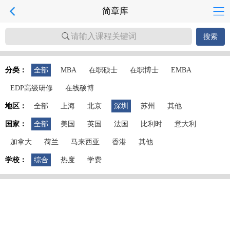
简章库
请输入课程关键词
搜索
分类：
全部
MBA
在职硕士
在职博士
EMBA
EDP高级研修
在线硕博
地区：
全部
上海
北京
深圳
苏州
其他
国家：
全部
美国
英国
法国
比利时
意大利
加拿大
荷兰
马来西亚
香港
其他
学校：
综合
热度
学费