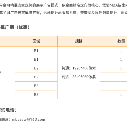
向全网精准流量定价的展示广告模式，以全面精准定向为核心，凭借MBA招生
式全网广告投放解决方案，迅速提升品牌知名度、美誉度及良性销量提升，帮
网推广期（优惠）
区域
规格
数量
B1
1
B1
1
B2
普通：1920*480像素
1
图
高清：3840*960像素
B2
1
B3
1
B3
1
咨询电话：
联系：mbazsw@163.com