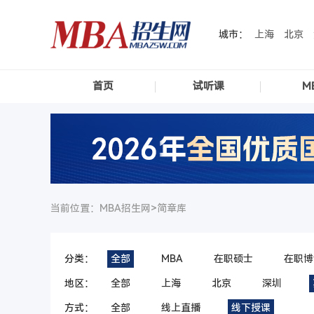
城市：
上海
北京
首页
试听课
M
当前位置：MBA招生网>
简章库
分类：
全部
MBA
在职硕士
在职博
地区：
全部
上海
北京
深圳
方式：
全部
线上直播
线下授课