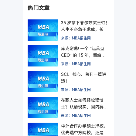
热门文章
35 岁拿下菲尔兹奖王虹！
人生不必急于求成，长期
主义终有回响
来源：MBA招生网
库克谢幕! 一个 “运营型
CEO” 的 15 年，留给管
理者的最后一课
来源：MBA招生网
SCI、核心、普刊一篇讲
透！
来源：MBA招生网
在职人士如何轻松读博
士？认清现实：国内赛道
难在入学，更难毕业
来源：MBA招生网
中外合作办学硕士择校，
优先选中方院校，还是外