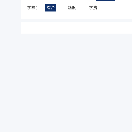
学校：
综合
热度
学费