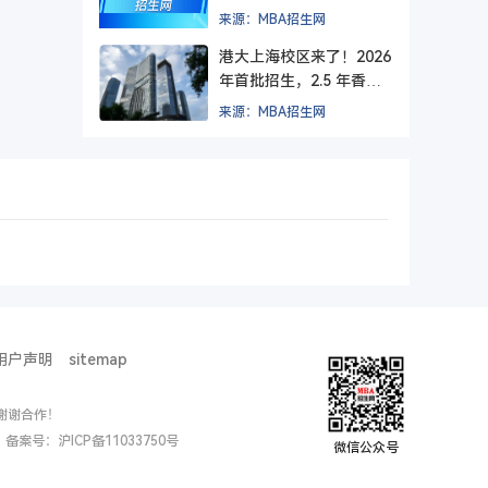
方院校？
来源：MBA招生网
港大上海校区来了！2026
年首批招生，2.5 年香港
+ 1.5 年上海，毕业后拿
来源：MBA招生网
纯正港大文凭。
用户声明
sitemap
谢谢合作！
ed. 备案号：
沪ICP备11033750号
微信公众号