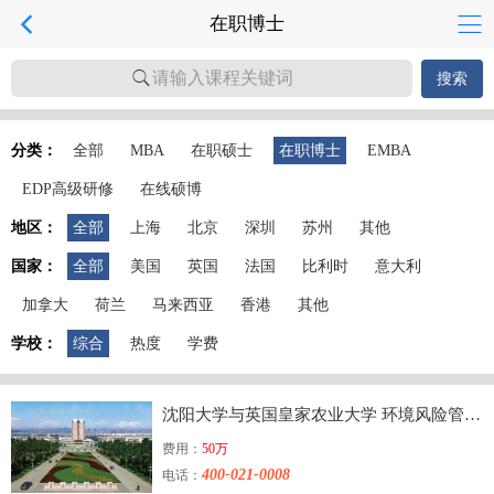
在职博士
请输入课程关键词
搜索
分类：
全部
MBA
在职硕士
在职博士
EMBA
EDP高级研修
在线硕博
地区：
全部
上海
北京
深圳
苏州
其他
国家：
全部
美国
英国
法国
比利时
意大利
加拿大
荷兰
马来西亚
香港
其他
学校：
综合
热度
学费
沈阳大学与英国皇家农业大学 环境风险管理博士
费用：
50万
400-021-0008
电话：