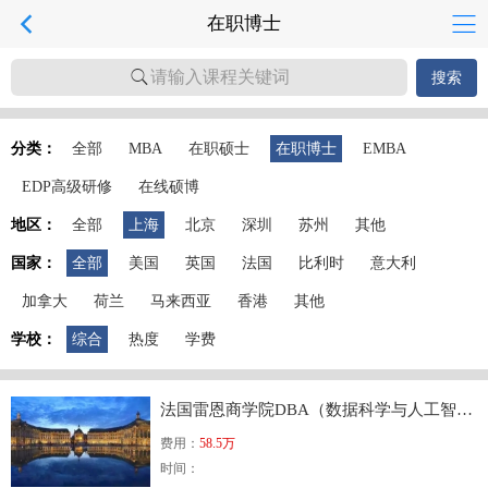
在职博士
请输入课程关键词
搜索
分类：
全部
MBA
在职硕士
在职博士
EMBA
EDP高级研修
在线硕博
地区：
全部
上海
北京
深圳
苏州
其他
国家：
全部
美国
英国
法国
比利时
意大利
加拿大
荷兰
马来西亚
香港
其他
学校：
综合
热度
学费
法国雷恩商学院DBA（数据科学与人工智能方向）
费用：
58.5万
时间：