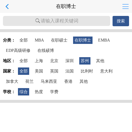
在职博士
请输入课程关键词
搜索
分类：
全部
MBA
在职硕士
在职博士
EMBA
EDP高级研修
在线硕博
地区：
全部
上海
北京
深圳
苏州
其他
国家：
全部
美国
英国
法国
比利时
意大利
加拿大
荷兰
马来西亚
香港
其他
学校：
综合
热度
学费