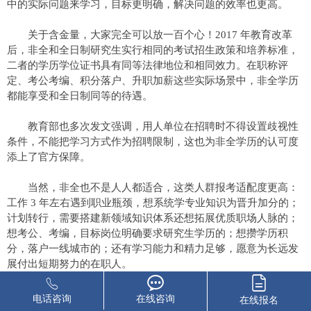
中的实际问题来学习，目标更明确，解决问题的效率也更高。
关于含金量，大家完全可以放一百个心！2017 年教育改革
后，非全和全日制研究生实行相同的考试招生政策和培养标准，
二者的学历学位证书具有同等法律地位和相同效力。在职称评
定、考公考编、积分落户、升职加薪这些实际场景中，非全学历
都能享受和全日制同等的待遇。
教育部也多次发文强调，用人单位在招聘时不得设置歧视性
条件，不能把学习方式作为招聘限制，这也为非全学历的认可度
添上了官方保障。
当然，非全也不是人人都适合，这类人群报考适配度更高：
工作 3 年左右遇到职业瓶颈，想系统学专业知识为晋升加分的；
计划转行，需要搭建新领域知识体系还想拓展优质职场人脉的；
想考公、考编，目标岗位明确要求研究生学历的；想攒学历积
分，落户一线城市的；还有学习能力和精力足够，愿意为长远发
展付出短期努力的在职人。
想报考的话，不妨先问自己两个问题：未来三年的职业目
电话咨询
在线咨询
在线报名
标，是不是需要这份学历来支撑或加速？当下的工作、生活节