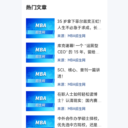
热门文章
35 岁拿下菲尔兹奖王虹！
人生不必急于求成，长期
主义终有回响
来源：MBA招生网
库克谢幕! 一个 “运营型
CEO” 的 15 年，留给管
理者的最后一课
来源：MBA招生网
SCI、核心、普刊一篇讲
透！
来源：MBA招生网
在职人士如何轻松读博
士？认清现实：国内赛道
难在入学，更难毕业
来源：MBA招生网
中外合作办学硕士择校，
优先选中方院校，还是外