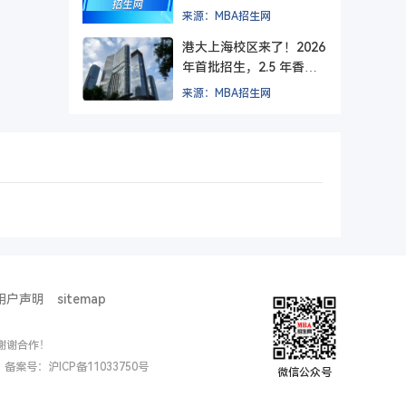
方院校？
来源：MBA招生网
港大上海校区来了！2026
年首批招生，2.5 年香港
+ 1.5 年上海，毕业后拿
来源：MBA招生网
纯正港大文凭。
用户声明
sitemap
谢谢合作！
ed. 备案号：
沪ICP备11033750号
微信公众号