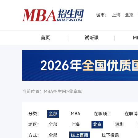
城市：
上海
北京
首页
试听课
M
当前位置：MBA招生网>
简章库
分类：
全部
MBA
在职硕士
在职博
地区：
全部
上海
北京
深圳
方式：
全部
线上直播
线下授课