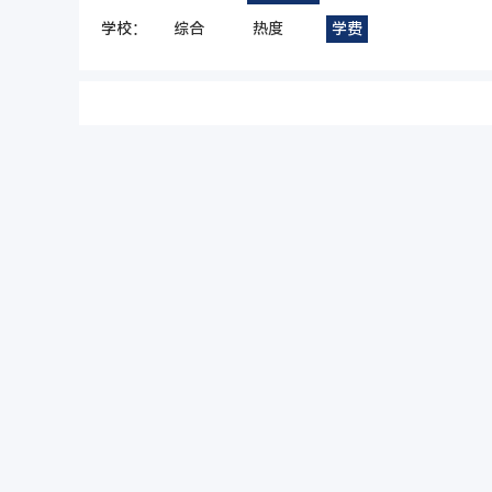
学校：
综合
热度
学费