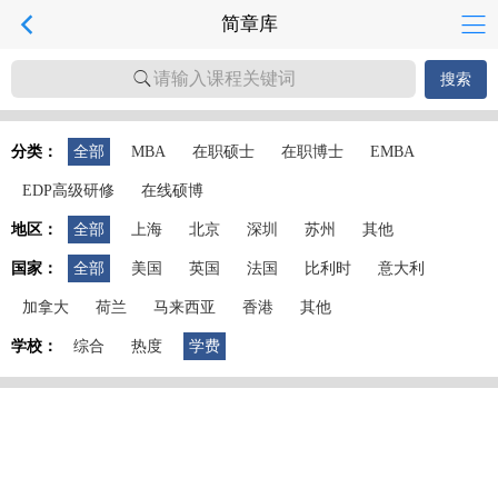
简章库
请输入课程关键词
搜索
分类：
全部
MBA
在职硕士
在职博士
EMBA
EDP高级研修
在线硕博
地区：
全部
上海
北京
深圳
苏州
其他
国家：
全部
美国
英国
法国
比利时
意大利
加拿大
荷兰
马来西亚
香港
其他
学校：
综合
热度
学费