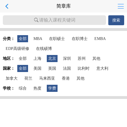
简章库
请输入课程关键词
搜索
分类：
全部
MBA
在职硕士
在职博士
EMBA
EDP高级研修
在线硕博
地区：
全部
上海
北京
深圳
苏州
其他
国家：
全部
美国
英国
法国
比利时
意大利
加拿大
荷兰
马来西亚
香港
其他
学校：
综合
热度
学费