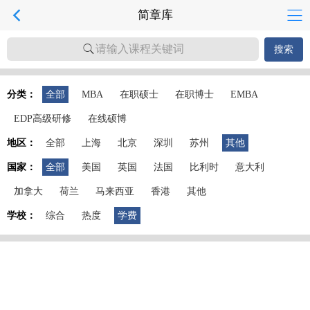
简章库
请输入课程关键词
搜索
分类：
全部
MBA
在职硕士
在职博士
EMBA
EDP高级研修
在线硕博
地区：
全部
上海
北京
深圳
苏州
其他
国家：
全部
美国
英国
法国
比利时
意大利
加拿大
荷兰
马来西亚
香港
其他
学校：
综合
热度
学费