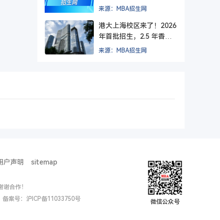
方院校？
来源：MBA招生网
港大上海校区来了！2026
年首批招生，2.5 年香港
+ 1.5 年上海，毕业后拿
来源：MBA招生网
纯正港大文凭。
用户声明
sitemap
谢谢合作！
ed. 备案号：
沪ICP备11033750号
微信公众号