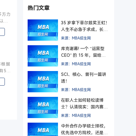
热门文章
多方力
，以社
35 岁拿下菲尔兹奖王虹！
人生不必急于求成，长期
主义终有回响
来源：MBA招生网
库克谢幕! 一个 “运营型
CEO” 的 15 年，留给管
理者的最后一课
年根据
来源：MBA招生网
有56
SCI、核心、普刊一篇讲
透！
来源：MBA招生网
在职人士如何轻松读博
士？认清现实：国内赛道
难在入学，更难毕业
来源：MBA招生网
中外合作办学硕士择校，
优先选中方院校，还是外