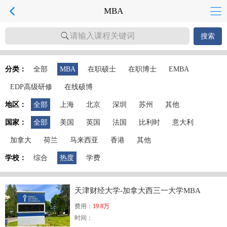
MBA
请输入课程关键词
搜索
分类：
全部
MBA
在职硕士
在职博士
EMBA
EDP高级研修
在线硕博
地区：
全部
上海
北京
深圳
苏州
其他
国家：
全部
美国
英国
法国
比利时
意大利
加拿大
荷兰
马来西亚
香港
其他
学校：
综合
热度
学费
天津财经大学-加拿大西三一大学MBA
费用：
19.8万
时间：