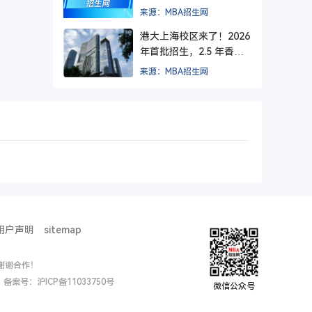
方院校？
来源：MBA招生网
港大上海校区来了！2026
年首批招生，2.5 年香港
+ 1.5 年上海，毕业后拿
来源：MBA招生网
纯正港大文凭。
用户声明
sitemap
谢谢合作！
ed. 备案号：
沪ICP备11033750号
微信公众号