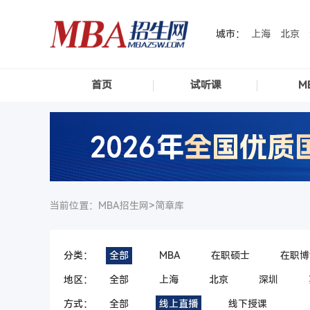
城市：
上海
北京
首页
试听课
M
当前位置：MBA招生网>
简章库
分类：
全部
MBA
在职硕士
在职博
地区：
全部
上海
北京
深圳
方式：
全部
线上直播
线下授课