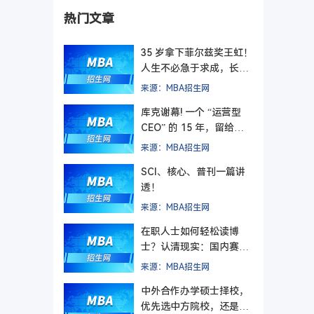
热门文章
35 岁拿下菲尔兹奖王虹！
人生不必急于求成，长期
主义终有回响
来源：MBA招生网
库克谢幕! 一个 “运营型
CEO” 的 15 年，留给管
理者的最后一课
来源：MBA招生网
SCI、核心、普刊一篇讲
透！
来源：MBA招生网
在职人士如何轻松读博
士？认清现实：国内赛道
难在入学，更难毕业
来源：MBA招生网
中外合作办学硕士择校，
优先选中方院校，还是外