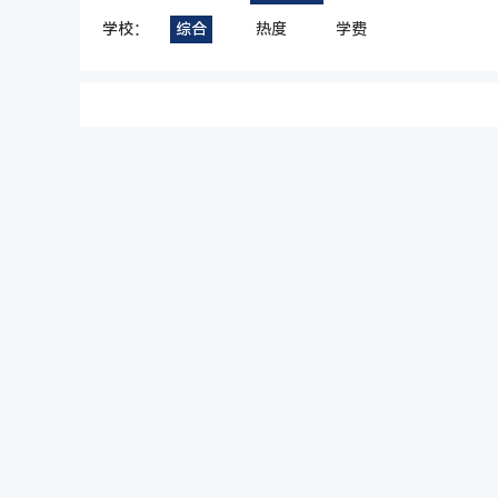
学校：
综合
热度
学费