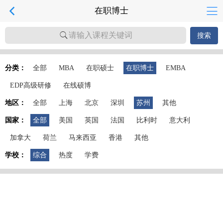
在职博士
请输入课程关键词
搜索
分类：
全部
MBA
在职硕士
在职博士
EMBA
EDP高级研修
在线硕博
地区：
全部
上海
北京
深圳
苏州
其他
国家：
全部
美国
英国
法国
比利时
意大利
加拿大
荷兰
马来西亚
香港
其他
学校：
综合
热度
学费