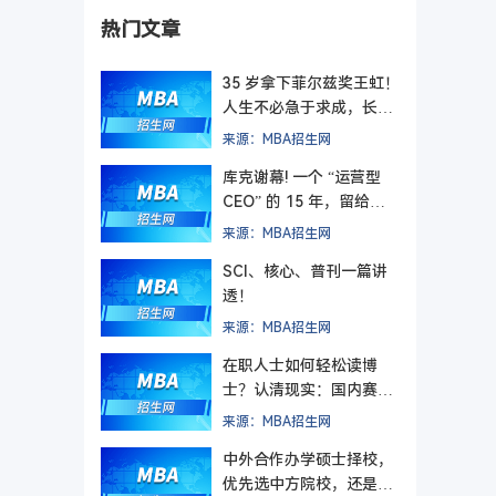
热门文章
35 岁拿下菲尔兹奖王虹！
人生不必急于求成，长期
主义终有回响
来源：MBA招生网
库克谢幕! 一个 “运营型
CEO” 的 15 年，留给管
理者的最后一课
来源：MBA招生网
SCI、核心、普刊一篇讲
透！
来源：MBA招生网
在职人士如何轻松读博
士？认清现实：国内赛道
难在入学，更难毕业
来源：MBA招生网
中外合作办学硕士择校，
优先选中方院校，还是外