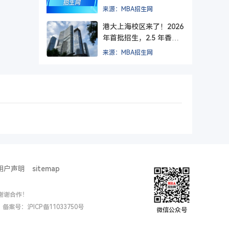
方院校？
来源：MBA招生网
港大上海校区来了！2026
年首批招生，2.5 年香港
+ 1.5 年上海，毕业后拿
来源：MBA招生网
纯正港大文凭。
用户声明
sitemap
谢谢合作！
ed. 备案号：
沪ICP备11033750号
微信公众号