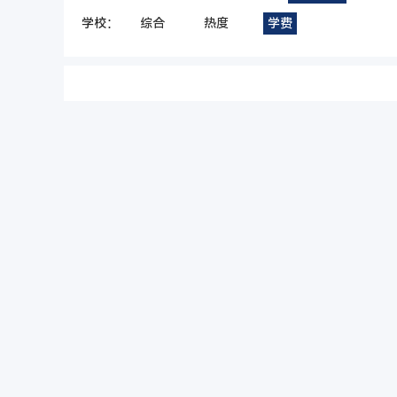
学校：
综合
热度
学费