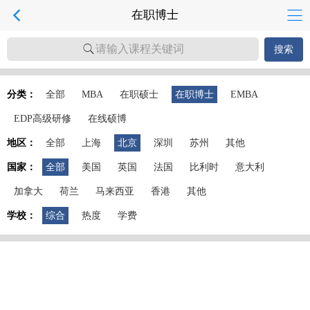
在职博士
请输入课程关键词
搜索
分类：
全部
MBA
在职硕士
在职博士
EMBA
EDP高级研修
在线硕博
地区：
全部
上海
北京
深圳
苏州
其他
国家：
全部
美国
英国
法国
比利时
意大利
加拿大
荷兰
马来西亚
香港
其他
学校：
综合
热度
学费