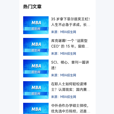
热门文章
35 岁拿下菲尔兹奖王虹！
人生不必急于求成，长期
主义终有回响
来源：MBA招生网
库克谢幕! 一个 “运营型
CEO” 的 15 年，留给管
理者的最后一课
来源：MBA招生网
SCI、核心、普刊一篇讲
透！
来源：MBA招生网
在职人士如何轻松读博
士？认清现实：国内赛道
难在入学，更难毕业
来源：MBA招生网
中外合作办学硕士择校，
优先选中方院校，还是外