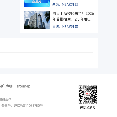
方院校？
来源：MBA招生网
港大上海校区来了！2026
年首批招生，2.5 年香港
+ 1.5 年上海，毕业后拿
来源：MBA招生网
纯正港大文凭。
用户声明
sitemap
谢谢合作！
ed. 备案号：
沪ICP备11033750号
微信公众号