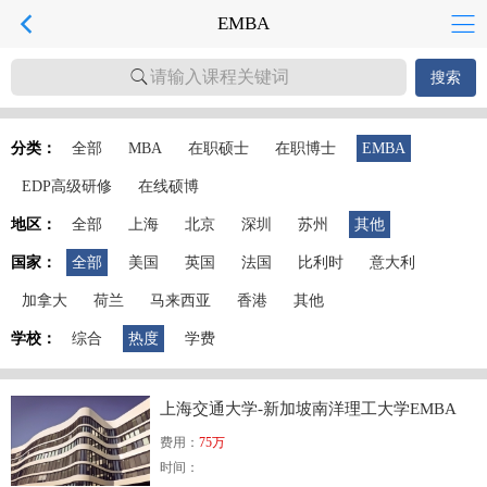
EMBA
请输入课程关键词
搜索
分类：
全部
MBA
在职硕士
在职博士
EMBA
EDP高级研修
在线硕博
地区：
全部
上海
北京
深圳
苏州
其他
国家：
全部
美国
英国
法国
比利时
意大利
加拿大
荷兰
马来西亚
香港
其他
学校：
综合
热度
学费
上海交通大学-新加坡南洋理工大学EMBA
费用：
75万
时间：