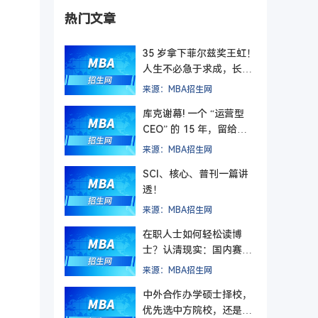
热门文章
35 岁拿下菲尔兹奖王虹！
人生不必急于求成，长期
主义终有回响
来源：MBA招生网
库克谢幕! 一个 “运营型
CEO” 的 15 年，留给管
理者的最后一课
来源：MBA招生网
SCI、核心、普刊一篇讲
透！
来源：MBA招生网
在职人士如何轻松读博
士？认清现实：国内赛道
难在入学，更难毕业
来源：MBA招生网
中外合作办学硕士择校，
优先选中方院校，还是外