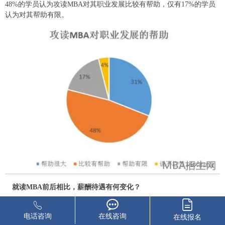
48%
的学员认为攻读
MBA
对其职业发展比较有帮助，仅有
17%
的学员
认为对其帮助有限。
就读
MBA
前后相比，薪酬待遇有何变化？
所有被调查人群中，有
37%
的人在攻读
MBA
后薪酬涨幅在
5%~30%
之间，
22%
的人薪酬涨幅在
30%~50%
之间，同时也有一定比例的人认
电话咨询
在线咨询
在线报名