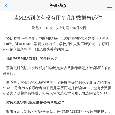
考研动态
读MBA到底有没有用？几组数据告诉你
浏览：1218次 发布时间：06月22日
经历整整
26
年发展，中国
MBA
招生院校由最初的
9
所发展壮大至近
300
所。近年来
MBA
学费快速增长，学校招生人数不断扩大，在职研
究生纳入统筹管理，
MBA
成为关注的热点。
我们报考
MBA
首要目的是什么？
获得更好的职业发展和提升学历是大多数报考者选择攻读
MBA
的首
要目的。
调查中，有
48%
的
MBA
报考者为了获得更好的职业发展而选择攻读
MBA
，另有
39%
的报考者为了提升学历而选择攻读
MBA
，也有少数报
考者为了改善薪资待遇、拓展人际关系或学习知识而选择报考
MBA
。
攻读
MBA
对职业发展是否有所帮助？
调查显示，
31%
的
MBA
学员认为攻读
MBA
对其职业发展帮助很大，