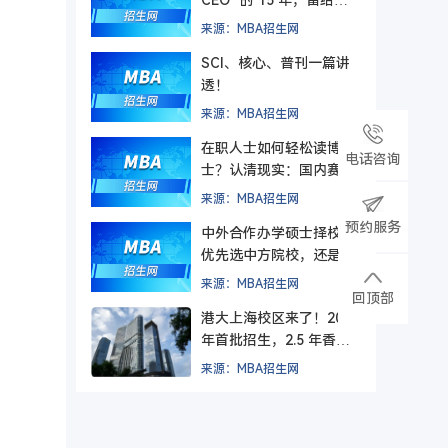
理者的最后一课
来源：MBA招生网
SCI、核心、普刊一篇讲
透！
来源：MBA招生网
在职人士如何轻松读博
电话咨询
士？认清现实：国内赛道
难在入学，更难毕业
来源：MBA招生网
预约服务
中外合作办学硕士择校，
优先选中方院校，还是外
方院校？
来源：MBA招生网
回顶部
港大上海校区来了！2026
年首批招生，2.5 年香港
+ 1.5 年上海，毕业后拿
来源：MBA招生网
纯正港大文凭。