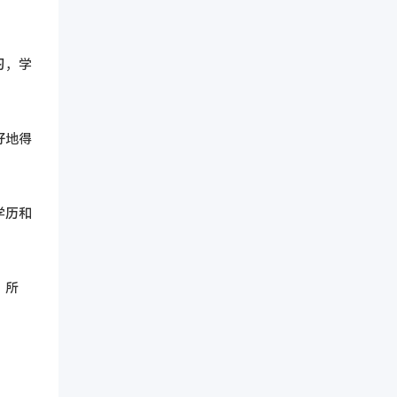
习，学
好地得
学历和
。所