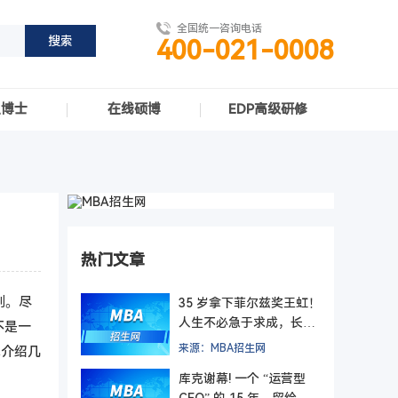
全国统一咨询电话
400-021-0008
职博士
在线硕博
EDP高级研修
热门文章
别。尽
35 岁拿下菲尔兹奖王虹！
人生不必急于求成，长期
不是一
主义终有回响
来源：MBA招生网
单介绍几
库克谢幕! 一个 “运营型
CEO” 的 15 年，留给管