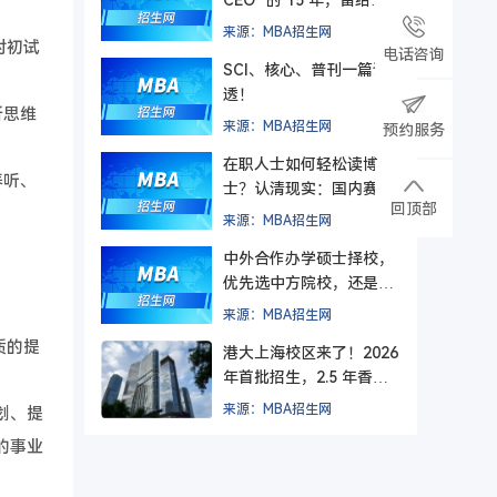
理者的最后一课
来源：MBA招生网
对初试
电话咨询
SCI、核心、普刊一篇讲
透！
析思维
来源：MBA招生网
预约服务
在职人士如何轻松读博
养听、
士？认清现实：国内赛道
回顶部
难在入学，更难毕业
来源：MBA招生网
中外合作办学硕士择校，
优先选中方院校，还是外
方院校？
来源：MBA招生网
质的提
港大上海校区来了！2026
年首批招生，2.5 年香港
+ 1.5 年上海，毕业后拿
来源：MBA招生网
划、提
纯正港大文凭。
的事业