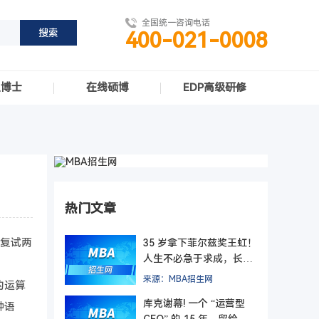
全国统一咨询电话
400-021-0008
职博士
在线硕博
EDP高级研修
热门文章
和复试两
35 岁拿下菲尔兹奖王虹！
人生不必急于求成，长期
主义终有回响
来源：MBA招生网
的运算
库克谢幕! 一个 “运营型
种语
CEO” 的 15 年，留给管