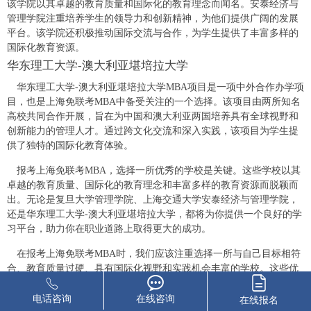
该学院以其卓越的教育质量和国际化的教育理念而闻名。安泰经济与
管理学院注重培养学生的领导力和创新精神，为他们提供广阔的发展
平台。该学院还积极推动国际交流与合作，为学生提供了丰富多样的
国际化教育资源。
华东理工大学-澳大利亚堪培拉大学
华东理工大学-澳大利亚堪培拉大学MBA项目是一项中外合作办学项
目，也是上海免联考MBA中备受关注的一个选择。该项目由两所知名
高校共同合作开展，旨在为中国和澳大利亚两国培养具有全球视野和
创新能力的管理人才。通过跨文化交流和深入实践，该项目为学生提
供了独特的国际化教育体验。
报考上海免联考MBA，选择一所优秀的学校是关键。这些学校以其
卓越的教育质量、国际化的教育理念和丰富多样的教育资源而脱颖而
出。无论是复旦大学管理学院、上海交通大学安泰经济与管理学院，
还是华东理工大学-澳大利亚堪培拉大学，都将为你提供一个良好的学
习平台，助力你在职业道路上取得更大的成功。
在报考上海免联考MBA时，我们应该注重选择一所与自己目标相符
合、教育质量过硬、具有国际化视野和实践机会丰富的学校。这些优
秀的学府将为我们提供宝贵的知识和经验，帮助我们在竞争激烈的职
场中脱颖而出。
电话咨询
在线咨询
在线报名