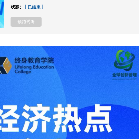
状态：
[ 已结束 ]
预约试听