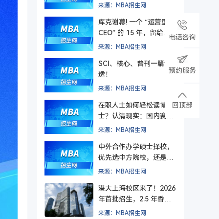
主义终有回响
来源：MBA招生网
库克谢幕! 一个 “运营型
CEO” 的 15 年，留给管
电话咨询
理者的最后一课
来源：MBA招生网
SCI、核心、普刊一篇讲
预约服务
透！
来源：MBA招生网
在职人士如何轻松读博
回顶部
士？认清现实：国内赛道
难在入学，更难毕业
来源：MBA招生网
中外合作办学硕士择校，
优先选中方院校，还是外
方院校？
来源：MBA招生网
港大上海校区来了！2026
年首批招生，2.5 年香港
+ 1.5 年上海，毕业后拿
来源：MBA招生网