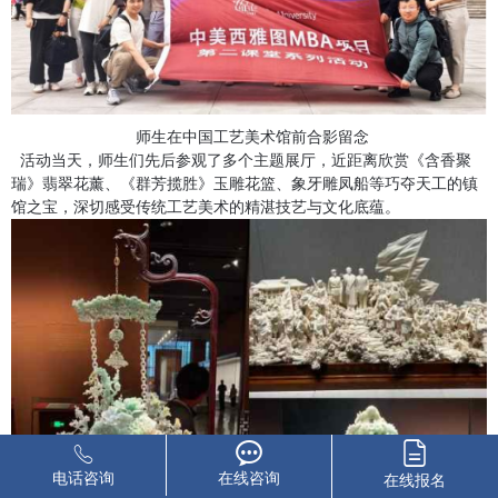
师生在中国工艺美术馆前合影留念
活动当天，师生们先后参观了多个主题展厅，近距离欣赏《含香聚
瑞》翡翠花薰、《群芳揽胜》玉雕花篮、象牙雕凤船等巧夺天工的镇
馆之宝，深切感受传统工艺美术的精湛技艺与文化底蕴。
电话咨询
在线咨询
在线报名