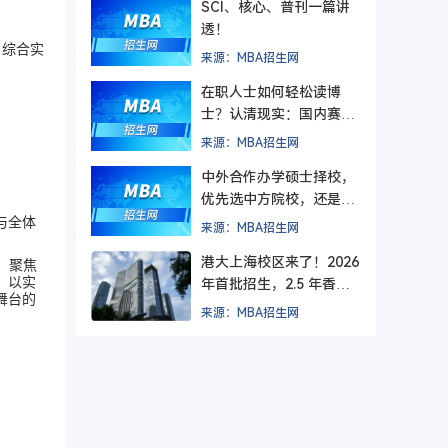
SCI、核心、普刊一篇讲
透！
项目综合实
来源：MBA招生网
在职人士如何轻松读博
士？认清现实：国内赛道
难在入学，更难毕业
来源：MBA招生网
中外合作办学硕士择校，
优先选中方院校，还是外
方院校？
与全体
来源：MBA招生网
港大上海校区来了！2026
，聚焦
，以实
年首批招生，2.5 年香港
舞台的
+ 1.5 年上海，毕业后拿
来源：MBA招生网
纯正港大文凭。