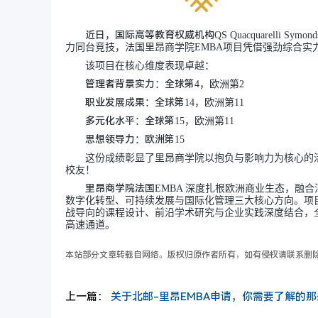
近日，国际高等教育权威机构
QS Quacquarel
力同台竞技，法国里昂商学院EMBA项目凭借强劲综合实
该项目在核心维度表现卓越：
管理者背景实力：全球第
4，欧洲第2
职业发展成果：全球第
14，欧洲第11
多元化水平：全球第
15，欧洲第11
思想领导力：欧洲第
15
这份成绩彰显了里昂商学院以抱负与影响力为核心的
校友！
里昂商学院法国
EMBA 深度扎根欧洲商业生态，融
数字化转型、可持续发展与国际化管理三大核心方向。项
战导向的课程设计、前沿学术研究与企业实践深度结合，
高速通道。
本站部分文章转载自网络。版权归原作者所有，如有侵权请联系删
上一篇：
关于北邮-里昂EMBA申请，你需要了解的