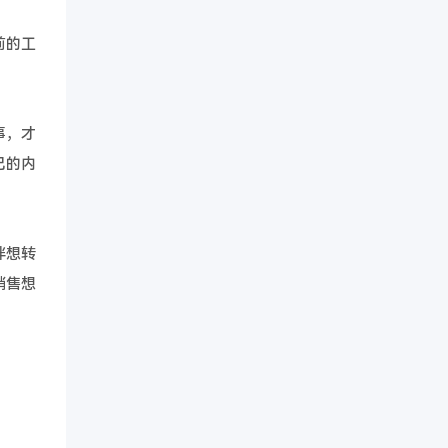
前的工
事，才
己的内
伴想转
销售想