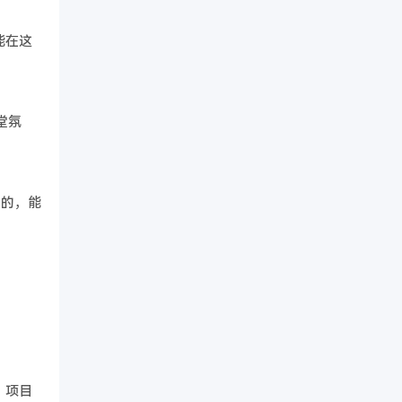
能在这
堂氛
理的，能
；项目