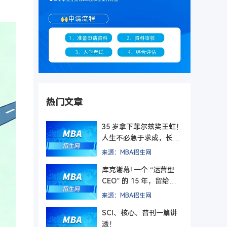
热门文章
35 岁拿下菲尔兹奖王虹！
人生不必急于求成，长期
主义终有回响
来源：MBA招生网
库克谢幕! 一个 “运营型
CEO” 的 15 年，留给管
理者的最后一课
来源：MBA招生网
SCI、核心、普刊一篇讲
透！