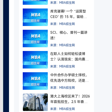
主义终有回响
来源：MBA招生网
库克谢幕! 一个 “运营型
CEO” 的 15 年，留给管
理者的最后一课
来源：MBA招生网
SCI、核心、普刊一篇讲
透！
来源：MBA招生网
在职人士如何轻松读博
士？认清现实：国内赛道
难在入学，更难毕业
来源：MBA招生网
中外合作办学硕士择校，
优先选中方院校，还是外
方院校？
来源：MBA招生网
港大上海校区来了！2026
年首批招生，2.5 年香港
+ 1.5 年上海，毕业后拿
来源：MBA招生网