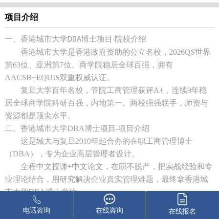
项目介绍
一、香港城市大学
博士项目
-
院校介绍
DBA
香港城市大学是香港政府资助的公立名校，
2026QS
世界
第
63
位、亚洲第
7
位。商学院稳居全球百强，拥有
AACSB+EQUIS
双重权威认证。
复旦大学百年名校，管院工商管理获评
A+
，连续
9
年稳
居全球商学院科研百强，内地第一。两校强强联手，师资与
资源都是顶尖水平。
二、香港城市大学
DBA
博士项目
-
项目介绍
这是城大与复旦
2010
年起合办的在职工商管理博士
（
DBA
），专为企业高层管理者设计。
全程中文授课
+
中文论文，在职不脱产，把实战经验和专
业理论结合，用研究解决企业真实管理难题，最终拿香港城
市大学
DBA
博士学位。
三、香港城市大学
DBA
博士项目
-
项目特色
电话咨询
在线咨询
在线报名
双名校联合培养，城大
+
复旦各一位导师共同指导论文