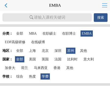
EMBA
请输入课程关键词
搜索
分类：
全部
MBA
在职硕士
在职博士
EMBA
EDP高级研修
在线硕博
地区：
全部
上海
北京
深圳
苏州
其他
国家：
全部
美国
英国
法国
比利时
意大利
加拿大
荷兰
马来西亚
香港
其他
学校：
综合
热度
学费