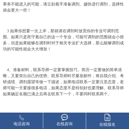
果有不能进入的可能，请立刻着手准备调剂。越快进行调剂，选择性
就会更大一些！
3.如果你想要一次上岸，那就请在调剂时放宽你的专业可调剂范
围。如果只是死守着自己的这一个专业，可能可调剂的范围就会小很
多，但是如果能够在调剂时对于相关专业扩大选择，那么能够调剂成
功的可能性就会大大增加！
4、准备材料，联系导师一定要掌握技巧。简历一定要做的简单清
晰，又要突出自己的优势。联系导师时尽量发邮件，将自我介绍、考
研成绩、调剂愿望等做一下描述，如果电话联系一定要注意态度，老
师可能一天要接很多电话，如果态度不是特别好也要理解。联系导师
如果确定名额已满之后再去联系下一个，不要同时联系两个。
5.有些学校虽然有复试缺额，但是却没有公布，就需要同学们自己
去主动联系，这种学校相对来说竞争力会小很多。可能你联系很多院
电话咨询
在线咨询
在线报名
校都不一定能够接收你，但是不要放弃，继续联系，只要你是优秀的