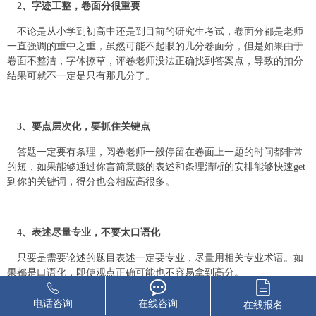
2、字迹工整，卷面分很重要
不论是从小学到初高中还是到目前的研究生考试，卷面分都是老师
一直强调的重中之重，虽然可能不起眼的几分卷面分，但是如果由于
卷面不整洁，字体撩草，评卷老师没法正确找到答案点，导致的扣分
结果可就不一定是只有那几分了。
3、要点层次化，要抓住关键点
答题一定要有条理，阅卷老师一般停留在卷面上一题的时间都非常
的短，如果能够通过你言简意赅的表述和条理清晰的安排能够快速get
到你的关键词，得分也会相应高很多。
4、表述尽量专业，不要太口语化
只要是需要论述的题目表述一定要专业，尽量用相关专业术语。如
果都是口语化，即使观点正确可能也不容易拿到高分。
电话咨询
在线咨询
在线报名